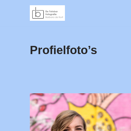
Ga
naar
de
inhoud
Profielfoto’s